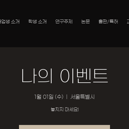
졸업생 소개
학생 소개
연구주제
논문
출판/특허
나의 이벤트
1월 01일 (수)
  |  
서울특별시
놓치지 마세요!